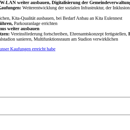
es W-LAN weiter ausbauen, Digitalisierung der Gemeindeverwaltun
 Kaufungen:
Weiterentwicklung der sozialen Infrastruktur, der Inklusio
chen, Kita-Qualität ausbauen, bei Bedarf Anbau an Kita Eulennest
führen,
Parkouranlage errichten
mus weiter ausbauen
ützen:
Vereinsförderung fortschreiben, Ehrenamtskonzept fertigstellen,
lstadion sanieren, Multifunktionsraum am Stadion verwirklichen
 unser Kaufungen erreicht habe