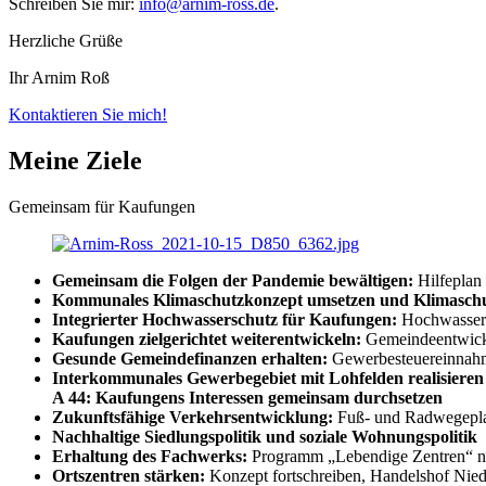
Schreiben Sie mir:
info@arnim-ross.de
.
Herzliche Grüße
Ihr Arnim Roß
Kontaktieren Sie mich!
Meine Ziele
Gemeinsam für Kaufungen
Gemeinsam die Folgen der Pandemie bewältigen:
Hilfeplan
Kommunales Klimaschutzkonzept umsetzen und Klimaschu
Integrierter Hochwasserschutz für Kaufungen:
Hochwasserr
Kaufungen zielgerichtet weiterentwickeln:
Gemeindeentwickl
Gesunde Gemeindefinanzen erhalten:
Gewerbesteuereinnahme
Interkommunales Gewerbegebiet mit Lohfelden realisieren
A 44: Kaufungens Interessen gemeinsam durchsetzen
Zukunftsfähige Verkehrsentwicklung:
Fuß- und Radwegeplan
Nachhaltige Siedlungspolitik und soziale Wohnungspolitik
Erhaltung des Fachwerks:
Programm „Lebendige Zentren“ n
Ortszentren stärken:
Konzept fortschreiben, Handelshof Nie