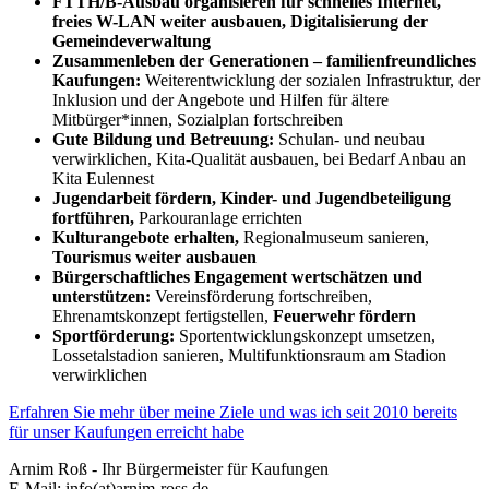
FTTH/B-Ausbau organisieren für schnelles Internet,
freies W-LAN weiter ausbauen, Digitalisierung der
Gemeindeverwaltung
Zusammenleben der Generationen – familienfreundliches
Kaufungen:
Weiterentwicklung der sozialen Infrastruktur, der
Inklusion und der Angebote und Hilfen für ältere
Mitbürger*innen, Sozialplan fortschreiben
Gute Bildung und Betreuung:
Schulan- und neubau
verwirklichen, Kita-Qualität ausbauen, bei Bedarf Anbau an
Kita Eulennest
Jugendarbeit fördern, Kinder- und Jugendbeteiligung
fortführen,
Parkouranlage errichten
Kulturangebote erhalten,
Regionalmuseum sanieren,
Tourismus weiter ausbauen
Bürgerschaftliches Engagement wertschätzen und
unterstützen:
Vereinsförderung fortschreiben,
Ehrenamtskonzept fertigstellen,
Feuerwehr fördern
Sportförderung:
Sportentwicklungskonzept umsetzen,
Lossetalstadion sanieren, Multifunktionsraum am Stadion
verwirklichen
Erfahren Sie mehr über meine Ziele und was ich seit 2010 bereits
für unser Kaufungen erreicht habe
Arnim Roß - Ihr Bürgermeister für Kaufungen
E-Mail: info(at)arnim-ross.de